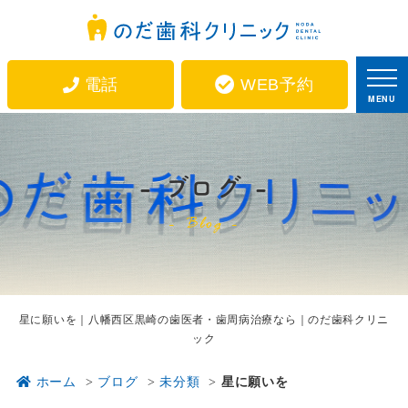
電話
WEB予約
MENU
ブログ
Blog
星に願いを｜八幡西区黒崎の歯医者・歯周病治療なら｜のだ歯科クリニ
ック
ホーム
ブログ
未分類
星に願いを