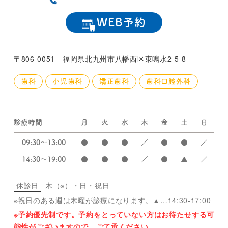
WEB予約
〒806-0051 福岡県北九州市八幡西区東鳴水2-5-8
歯科
小児歯科
矯正歯科
歯科口腔外科
診療時間
月
火
水
木
金
土
日
09:30～13:00
●
●
●
／
●
●
／
14:30～19:00
●
●
●
／
●
▲
／
休診日
木（※）・日・祝日
※祝日のある週は木曜が診療になります。▲…14:30-17:00
※予約優先制です。予約をとっていない方はお待たせする可
能性がございますので、ご了承ください。